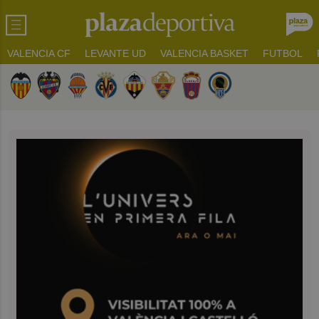
VALENCIA CF
LEVANTE UD
VALENCIA BASKET
FUTBOL