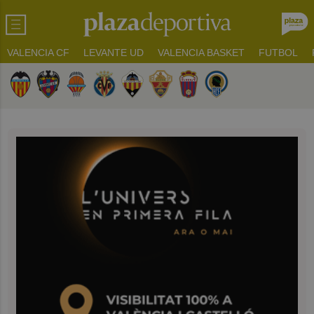
VALENCIA CF
LEVANTE UD
VALENCIA BASKET
FUTBOL