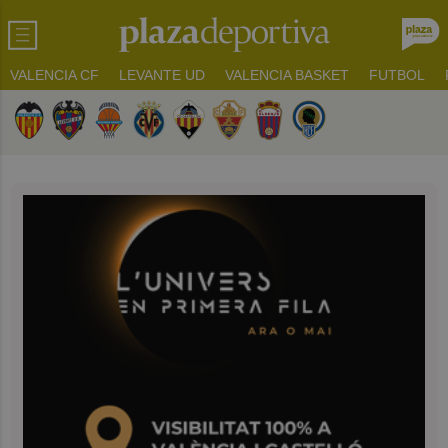
VALENCIA CF
LEVANTE UD
VALENCIA BASKET
FUTBOL