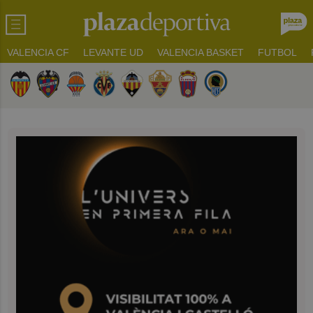
VALENCIA CF
LEVANTE UD
VALENCIA BASKET
FUTBOL