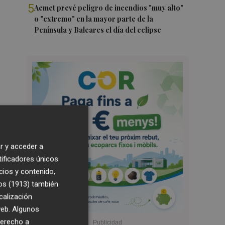
5
Aemet prevé peligro de incendios "muy alto"
o "extremo" en la mayor parte de la
Península y Baleares el día del eclipse
r y acceder a
tificadores únicos
cios y contenido,
os (1913)
también
calización
 web. Algunos
derecho a