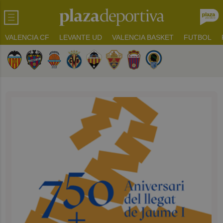
VALENCIA CF
LEVANTE UD
VALENCIA BASKET
FUTBOL