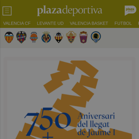
VALENCIA CF
LEVANTE UD
VALENCIA BASKET
FUTBOL