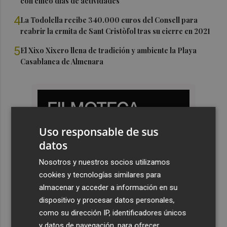
con cinco días de actividades
4
La Todolella recibe 340.000 euros del Consell para
reabrir la ermita de Sant Cristòfol tras su cierre en 2021
5
El Xixo Xixero llena de tradición y ambiente la Playa
Casablanca de Almenara
Uso responsable de sus
datos
Nosotros y nuestros socios utilizamos
cookies y tecnologías similares para
almacenar y acceder a información en su
dispositivo y procesar datos personales,
como su dirección IP, identificadores únicos
y datos de navegación, para ofrecer