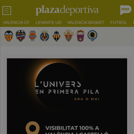
VALENCIA CF
LEVANTE UD
VALENCIA BASKET
FUTBOL