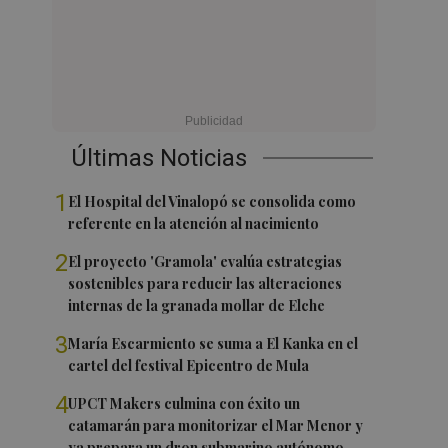
Últimas Noticias
1
El Hospital del Vinalopó se consolida como
referente en la atención al nacimiento
2
El proyecto 'Gramola' evalúa estrategias
sostenibles para reducir las alteraciones
internas de la granada mollar de Elche
3
María Escarmiento se suma a El Kanka en el
cartel del festival Epicentro de Mula
4
UPCT Makers culmina con éxito un
catamarán para monitorizar el Mar Menor y
ya prepara un dron submarino autónomo