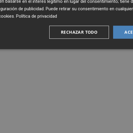
 basarse en el interés legítimo en lugar del consentimiento; tiene 
guración de publicidad
. Puede retirar su consentimiento en cualqu
cookies
.
Política de privacidad
RECHAZAR TODO
ACE