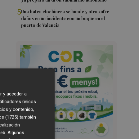
5
Una batea clochinera se hunde y otra sufre
daños en un incidente con un buque en el
puerto de Valencia
r y acceder a
tificadores únicos
cios y contenido,
os (1725)
también
calización
 web. Algunos