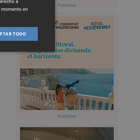
derecho a
ier momento en
PTAR TODO