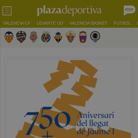
VALENCIA CF
LEVANTE UD
VALENCIA BASKET
FUTBOL