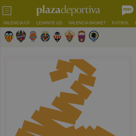
VALENCIA CF
LEVANTE UD
VALENCIA BASKET
FUTBOL