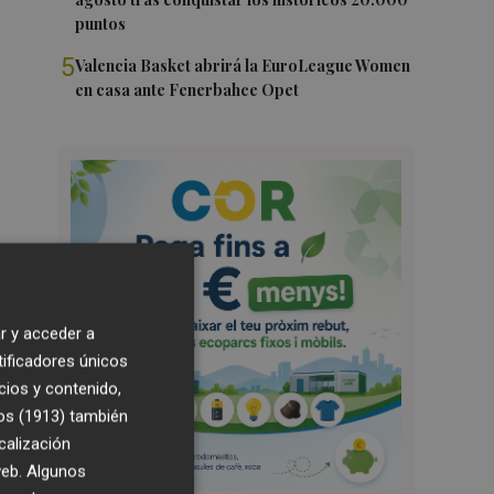
puntos
5
Valencia Basket abrirá la EuroLeague Women
en casa ante Fenerbahce Opet
r y acceder a
tificadores únicos
cios y contenido,
os (1913)
también
calización
 web. Algunos