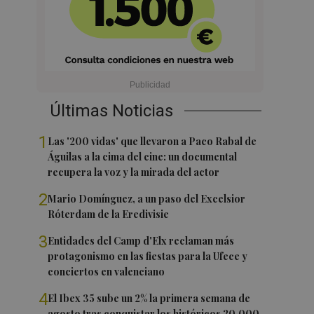
Últimas Noticias
1
Las '200 vidas' que llevaron a Paco Rabal de
Águilas a la cima del cine: un documental
recupera la voz y la mirada del actor
2
Mario Domínguez, a un paso del Excelsior
Róterdam de la Eredivisie
3
Entidades del Camp d'Elx reclaman más
protagonismo en las fiestas para la Ufece y
conciertos en valenciano
4
El Ibex 35 sube un 2% la primera semana de
agosto tras conquistar los históricos 20.000