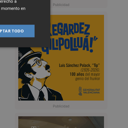
derecho a
ier momento en
PTAR TODO