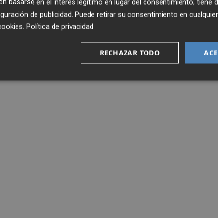
 basarse en el interés legítimo en lugar del consentimiento; tiene 
guración de publicidad
. Puede retirar su consentimiento en cualqu
cookies
.
Política de privacidad
RECHAZAR TODO
ACE