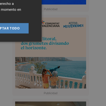
derecho a
ier momento en
PTAR TODO