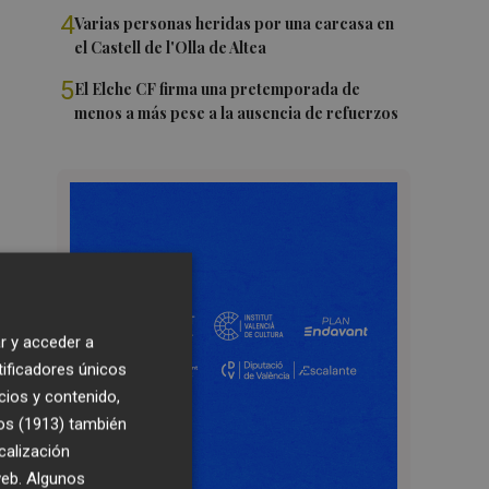
4
Varias personas heridas por una carcasa en
el Castell de l'Olla de Altea
5
El Elche CF firma una pretemporada de
menos a más pese a la ausencia de refuerzos
r y acceder a
tificadores únicos
cios y contenido,
os (1913)
también
calización
 web. Algunos