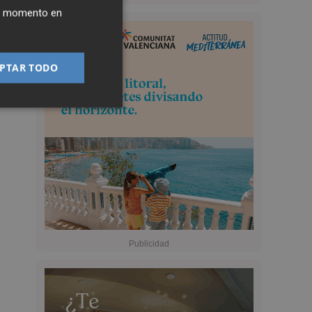
ier momento en
PTAR TODO