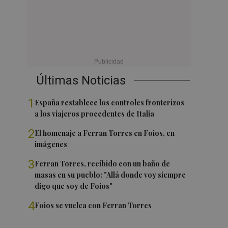
Últimas Noticias
1
España restablece los controles fronterizos
a los viajeros procedentes de Italia
2
El homenaje a Ferran Torres en Foios, en
imágenes
3
Ferran Torres, recibido con un baño de
masas en su pueblo: "Allá donde voy siempre
digo que soy de Foios"
4
Foios se vuelca con Ferran Torres