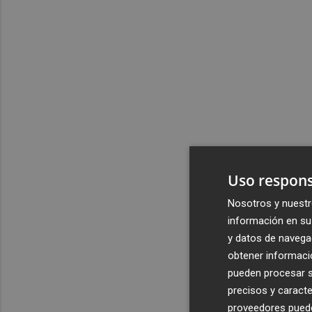
Uso respons
Nosotros y nuestr
información en su 
y datos de navega
obtener informació
pueden procesar su
precisos y caracte
proveedores pueden