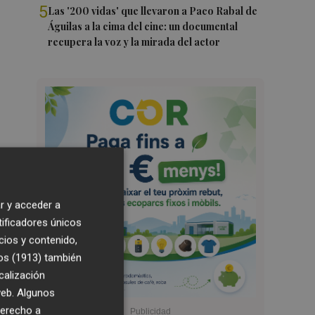
5
Las '200 vidas' que llevaron a Paco Rabal de
Águilas a la cima del cine: un documental
recupera la voz y la mirada del actor
r y acceder a
tificadores únicos
cios y contenido,
os (1913)
también
calización
 web. Algunos
derecho a