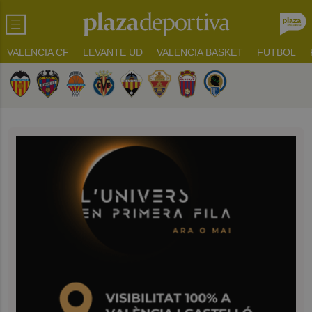
VALENCIA CF
LEVANTE UD
VALENCIA BASKET
FUTBOL