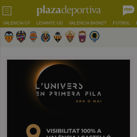
VALENCIA CF
LEVANTE UD
VALENCIA BASKET
FUTBOL