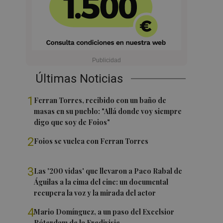
Últimas Noticias
1
Ferran Torres, recibido con un baño de
masas en su pueblo: "Allá donde voy siempre
digo que soy de Foios"
2
Foios se vuelca con Ferran Torres
3
Las '200 vidas' que llevaron a Paco Rabal de
Águilas a la cima del cine: un documental
recupera la voz y la mirada del actor
4
Mario Domínguez, a un paso del Excelsior
Róterdam de la Eredivisie