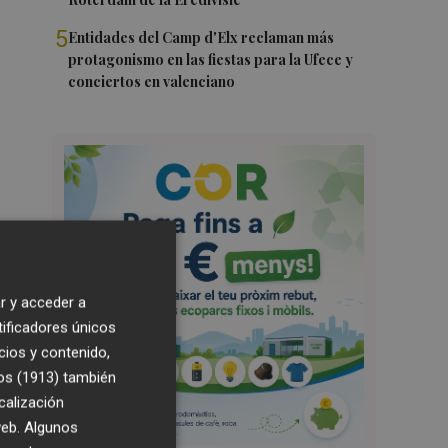
5
Entidades del Camp d'Elx reclaman más
protagonismo en las fiestas para la Ufece y
conciertos en valenciano
r y acceder a
tificadores únicos
cios y contenido,
os (1913)
también
calización
 web. Algunos