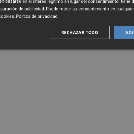
 basarse en el interés legítimo en lugar del consentimiento; tiene 
guración de publicidad
. Puede retirar su consentimiento en cualqu
cookies
.
Política de privacidad
RECHAZAR TODO
ACE