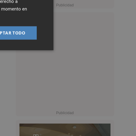
derecho a
ier momento en
PTAR TODO