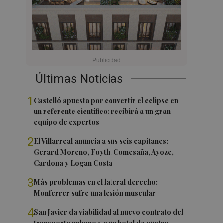
Últimas Noticias
1
Castelló apuesta por convertir el eclipse en
un referente científico: recibirá a un gran
equipo de expertos
2
El Villarreal anuncia a sus seis capitanes:
Gerard Moreno, Foyth, Comesaña, Ayoze,
Cardona y Logan Costa
3
Más problemas en el lateral derecho:
Monferrer sufre una lesión muscular
4
San Javier da viabilidad al nuevo contrato del
transporte urbano y a un hotel de cuatro