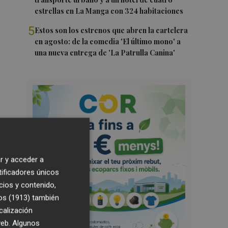
estrellas en La Manga con 324 habitaciones
5
Estos son los estrenos que abren la cartelera
en agosto: de la comedia 'El último mono' a
una nueva entrega de 'La Patrulla Canina'
r y acceder a
tificadores únicos
cios y contenido,
os (1913)
también
calización
 web. Algunos