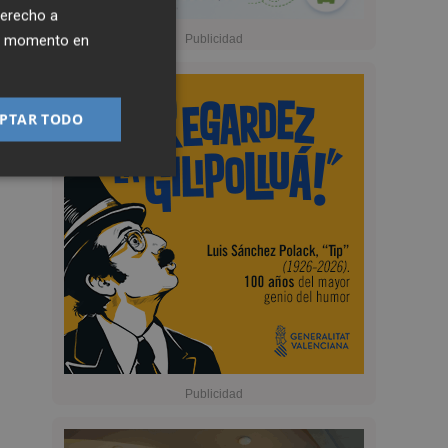
derecho a
ier momento en
PTAR TODO