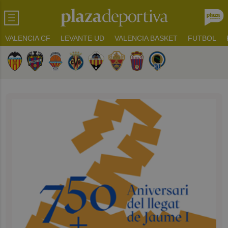
VALENCIA CF
LEVANTE UD
VALENCIA BASKET
FUTBOL