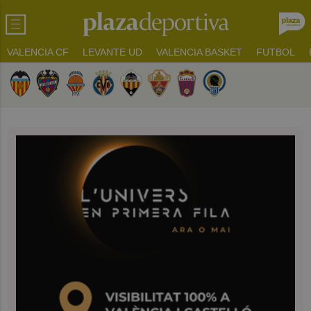
VALENCIA CF
LEVANTE UD
VALENCIA BASKET
FUTBOL