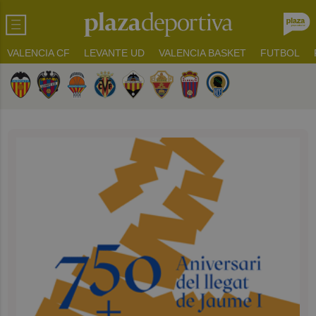
VALENCIA CF
LEVANTE UD
VALENCIA BASKET
FUTBOL