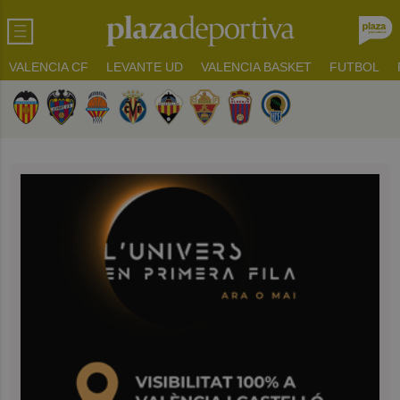
VALENCIA CF
LEVANTE UD
VALENCIA BASKET
FUTBOL