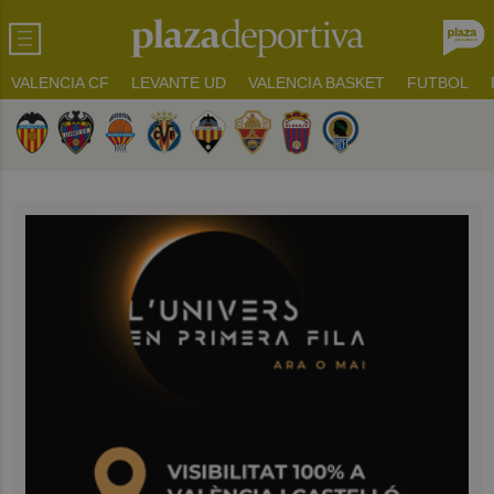
VALENCIA CF
LEVANTE UD
VALENCIA BASKET
FUTBOL