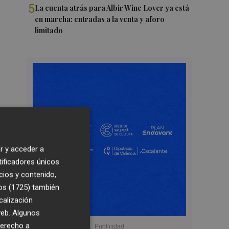
5
La cuenta atrás para Albir Wine Lover ya está
en marcha: entradas a la venta y aforo
limitado
r y acceder a
tificadores únicos
cios y contenido,
os (1725)
también
calización
 web. Algunos
derecho a