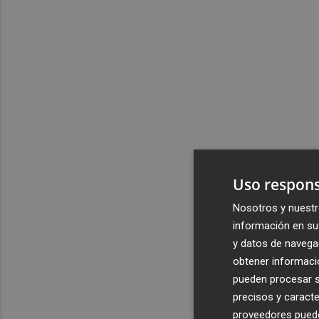
Uso respons
Nosotros y nuestr
información en su 
y datos de navega
obtener informació
pueden procesar su
precisos y caracte
proveedores pueden