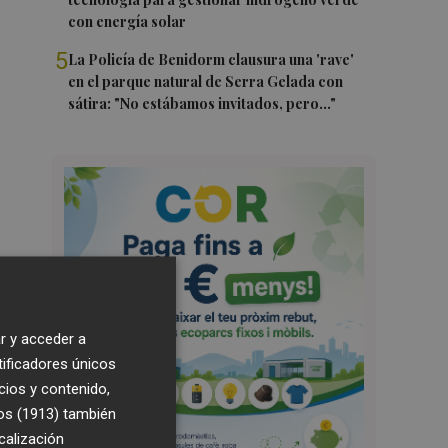
con energía solar
5
La Policía de Benidorm clausura una 'rave'
en el parque natural de Serra Gelada con
sátira: "No estábamos invitados, pero..."
r y acceder a
tificadores únicos
cios y contenido,
os (1913)
también
calización