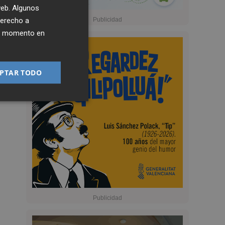
 web. Algunos
derecho a
ier momento en
PTAR TODO