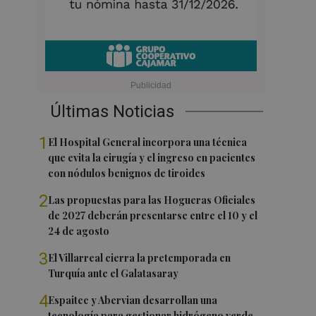
Últimas Noticias
1
El Hospital General incorpora una técnica
que evita la cirugía y el ingreso en pacientes
con nódulos benignos de tiroides
2
Las propuestas para las Hogueras Oficiales
de 2027 deberán presentarse entre el 10 y el
24 de agosto
3
El Villarreal cierra la pretemporada en
Turquía ante el Galatasaray
4
Espaitec y Abervian desarrollan una
tecnología para gestionar hidrógeno verde