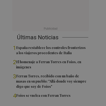
Últimas Noticias
1
España restablece los controles fronterizos
a los viajeros procedentes de Italia
2
El homenaje a Ferran Torres en Foios, en
imágenes
3
Ferran Torres, recibido con un baño de
masas en su pueblo: "Allá donde voy siempre
digo que soy de Foios"
4
Foios se vuelca con Ferran Torres