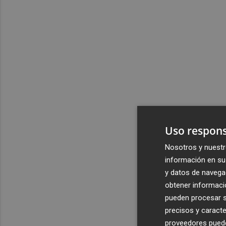
Uso respons
Nosotros y nuestr
información en su 
y datos de navega
obtener informació
pueden procesar su
precisos y caracte
proveedores pueden