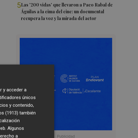
5
Las '200 vidas' que llevaron a Paco Rabal de
Águilas a la cima del cine: un documental
recupera la voz y la mirada del actor
r y acceder a
tificadores únicos
cios y contenido,
os (1913)
también
calización
 web. Algunos
derecho a