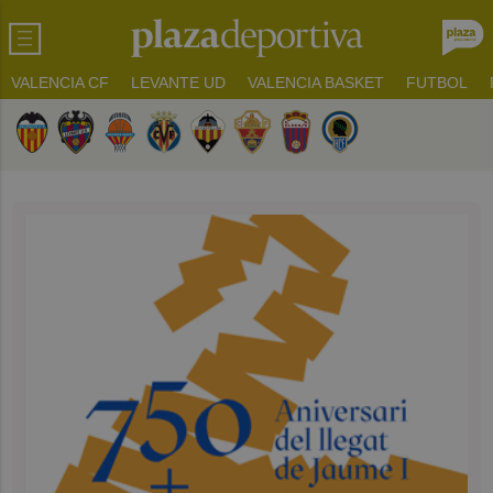
VALENCIA CF
LEVANTE UD
VALENCIA BASKET
FUTBOL