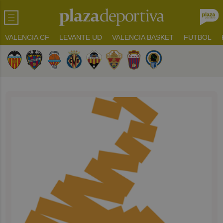
VALENCIA CF
LEVANTE UD
VALENCIA BASKET
FUTBOL