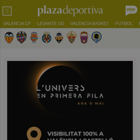
VALENCIA CF
LEVANTE UD
VALENCIA BASKET
FUTBOL