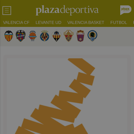
VALENCIA CF
LEVANTE UD
VALENCIA BASKET
FUTBOL