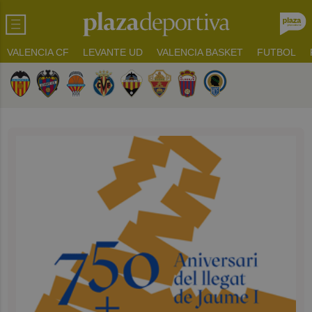
VALENCIA CF
LEVANTE UD
VALENCIA BASKET
FUTBOL