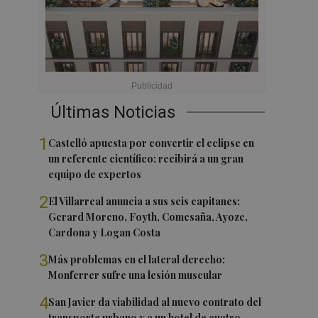
Últimas Noticias
1
Castelló apuesta por convertir el eclipse en
un referente científico: recibirá a un gran
equipo de expertos
2
El Villarreal anuncia a sus seis capitanes:
Gerard Moreno, Foyth, Comesaña, Ayoze,
Cardona y Logan Costa
3
Más problemas en el lateral derecho:
Monferrer sufre una lesión muscular
4
San Javier da viabilidad al nuevo contrato del
transporte urbano y a un hotel de cuatro