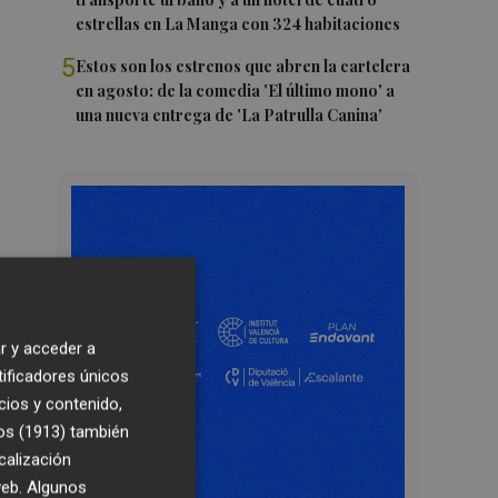
estrellas en La Manga con 324 habitaciones
5
Estos son los estrenos que abren la cartelera
en agosto: de la comedia 'El último mono' a
una nueva entrega de 'La Patrulla Canina'
r y acceder a
tificadores únicos
cios y contenido,
os (1913)
también
calización
 web. Algunos