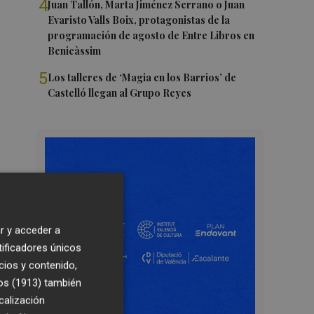
4
Juan Tallón, Marta Jiménez Serrano o Juan
Evaristo Valls Boix, protagonistas de la
programación de agosto de Entre Libros en
Benicàssim
5
Los talleres de ‘Magia en los Barrios’ de
Castelló llegan al Grupo Reyes
r y acceder a
tificadores únicos
cios y contenido,
os (1913)
también
calización