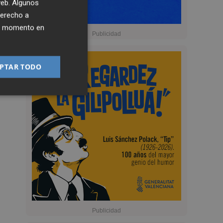
 web. Algunos
derecho a
ier momento en
PTAR TODO