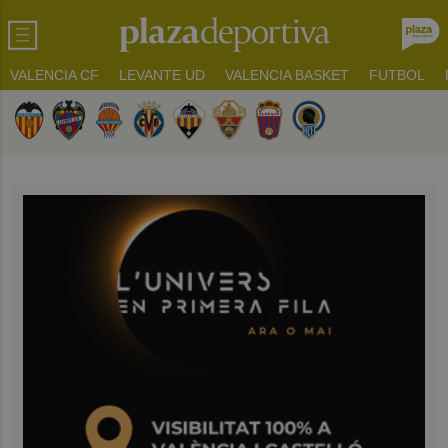
VALENCIA CF
LEVANTE UD
VALENCIA BASKET
FUTBOL