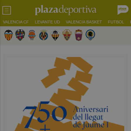
VALENCIA CF
LEVANTE UD
VALENCIA BASKET
FUTBOL