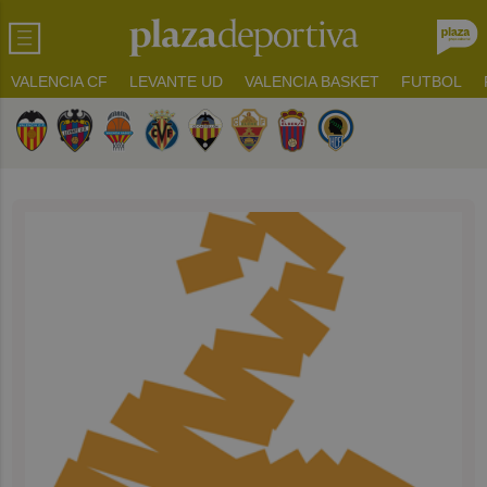
VALENCIA CF
LEVANTE UD
VALENCIA BASKET
FUTBOL