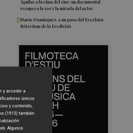
Águilas a la cima del cine: un documental
recupera la voz y la mirada del actor
5
Mario Domínguez, a un paso del Excelsior
Róterdam de la Eredivisie
r y acceder a
tificadores únicos
cios y contenido,
os (1913)
también
calización
 web. Algunos