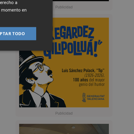
derecho a
ier momento en
PTAR TODO