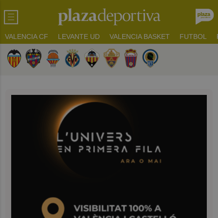
VALENCIA CF
LEVANTE UD
VALENCIA BASKET
FUTBOL