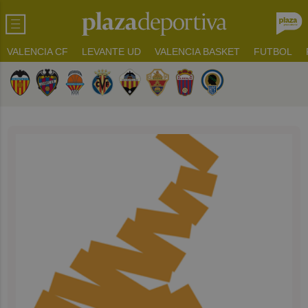
VALENCIA CF
LEVANTE UD
VALENCIA BASKET
FUTBOL