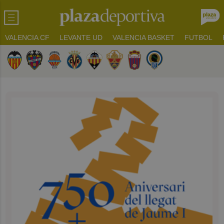
VALENCIA CF
LEVANTE UD
VALENCIA BASKET
FUTBOL