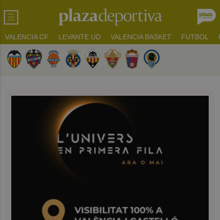
VALENCIA CF
LEVANTE UD
VALENCIA BASKET
FUTBOL