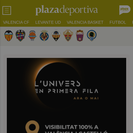
VALENCIA CF
LEVANTE UD
VALENCIA BASKET
FUTBOL