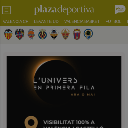
VALENCIA CF
LEVANTE UD
VALENCIA BASKET
FUTBOL