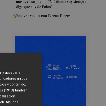
masas en su pueblo: "Allá donde voy siempre
digo que soy de Foios"
5
Foios se vuelca con Ferran Torres
r y acceder a
tificadores únicos
cios y contenido,
os (1913)
también
calización
 web. Algunos