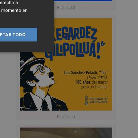
derecho a
ier momento en
PTAR TODO