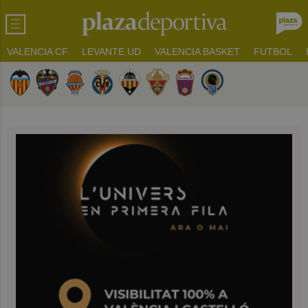
VALENCIA CF
LEVANTE UD
VALENCIA BASKET
FUTBOL