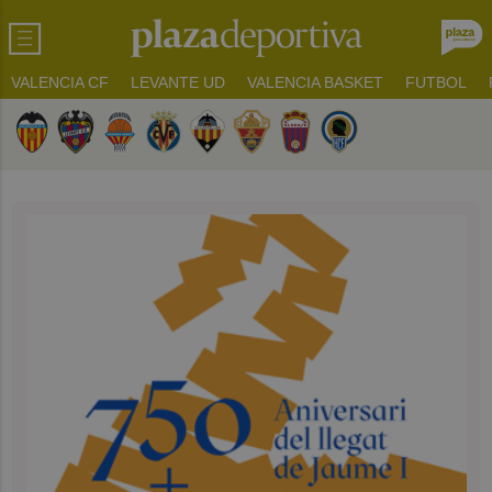
VALENCIA CF
LEVANTE UD
VALENCIA BASKET
FUTBOL