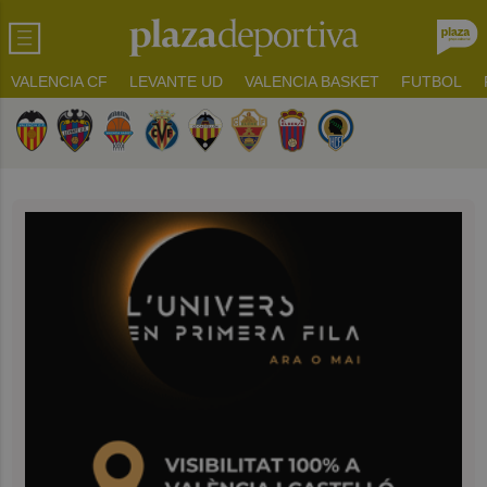
VALENCIA CF
LEVANTE UD
VALENCIA BASKET
FUTBOL