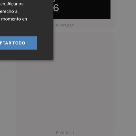
 web. Algunos
derecho a
ier momento en
PTAR TODO