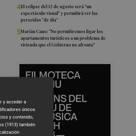
4
El eclipse del 12 de agosto será "un
espectáculo visual" y permitirá ver las
perseidas "de día"
5
Marián Cano: "No permitiremos ligar los
apartamentos turísticos a un problema de
vivienda que el Gobierno no afronta"
r y acceder a
tificadores únicos
cios y contenido,
os (1913)
también
calización