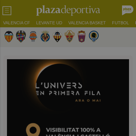
VALENCIA CF
LEVANTE UD
VALENCIA BASKET
FUTBOL