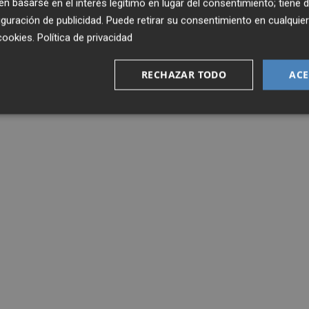
 basarse en el interés legítimo en lugar del consentimiento; tiene 
guración de publicidad
. Puede retirar su consentimiento en cualqu
cookies
.
Política de privacidad
RECHAZAR TODO
ACE