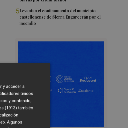
5
Levantan el confinamiento del municipio
castellonense de Sierra Engarcerán por el
incendio
r y acceder a
tificadores únicos
cios y contenido,
os (1913)
también
calización
 web. Algunos