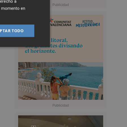
derecho a
ier momento en
PTAR TODO